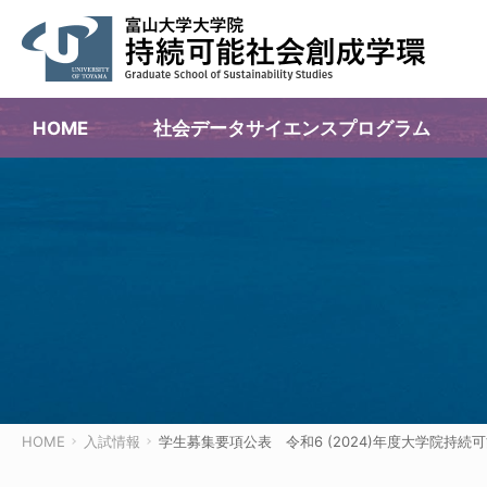
HOME
社会データサイエンス
プログラム
HOME
入試情報
学生募集要項公表 令和6 (2024)年度大学院持