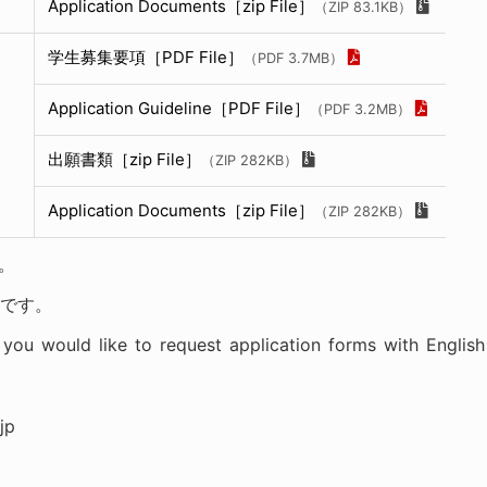
Application Documents［zip File］
（ZIP 83.1KB）
学生募集要項［PDF File］
（PDF 3.7MB）
Application Guideline［PDF File］
（PDF 3.2MB）
出願書類［zip File］
（ZIP 282KB）
Application Documents［zip File］
（ZIP 282KB）
。
定です。
f you would like to request application forms with English
jp