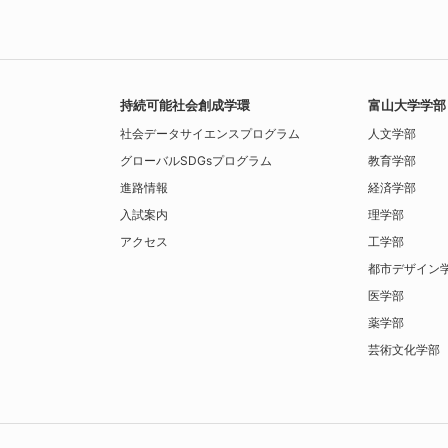
持続可能社会創成学環
富山大学学部
社会データサイエンス
プログラム
人文学部
グローバルSDGs
プログラム
教育学部
進路情報
経済学部
入試案内
理学部
アクセス
工学部
都市デザイン
医学部
薬学部
芸術文化学部